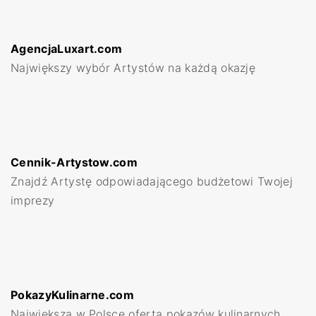
nasze serwisy:
AgencjaLuxart.com
Największy wybór Artystów na każdą okazję
nasze serwisy:
Cennik-Artystow.com
Znajdź Artystę odpowiadającego budżetowi Twojej
imprezy
nasze serwisy:
PokazyKulinarne.com
Największa w Polsce oferta pokazów kulinarnych