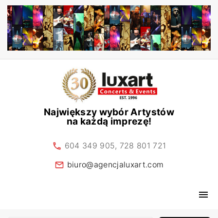
S
k
i
p
t
o
c
o
n
Największy wybór Artystów
na każdą imprezę!
t
e
604 349 905, 728 801 721
n
t
biuro@agencjaluxart.com